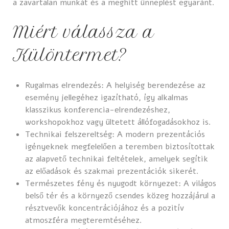
a zavartalan munkát és a meghitt ünneplést egyaránt.
Miért válassza a
Különtermet?
Rugalmas elrendezés: A helyiség berendezése az
esemény jellegéhez igazítható, így alkalmas
klasszikus konferencia-elrendezéshez,
workshopokhoz vagy ültetett állófogadásokhoz is.
Technikai felszereltség: A modern prezentációs
igényeknek megfelelően a teremben biztosítottak
az alapvető technikai feltételek, amelyek segítik
az előadások és szakmai prezentációk sikerét.
Természetes fény és nyugodt környezet: A világos
belső tér és a környező csendes közeg hozzájárul a
résztvevők koncentrációjához és a pozitív
atmoszféra megteremtéséhez.