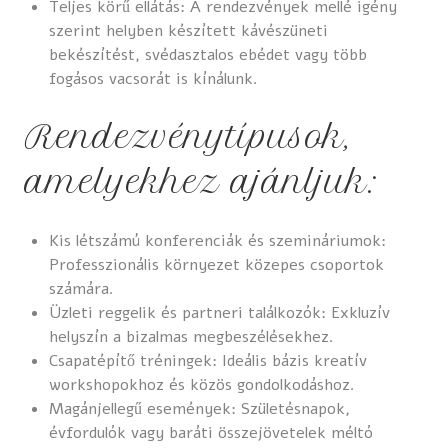
Teljes körű ellátás: A rendezvények mellé igény
szerint helyben készített kávészüneti
bekészítést, svédasztalos ebédet vagy több
fogásos vacsorát is kínálunk.
Rendezvénytípusok,
amelyekhez ajánljuk:
Kis létszámú konferenciák és szemináriumok:
Professzionális környezet közepes csoportok
számára.
Üzleti reggelik és partneri találkozók: Exkluzív
helyszín a bizalmas megbeszélésekhez.
Csapatépítő tréningek: Ideális bázis kreatív
workshopokhoz és közös gondolkodáshoz.
Magánjellegű események: Születésnapok,
évfordulók vagy baráti összejövetelek méltó