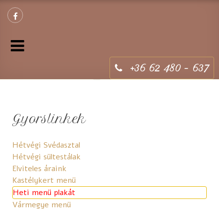
+36 62 480 - 637
Gyorslinkek
Hétvégi Svédasztal
Hétvégi sültestálak
Elviteles áraink
Kastélykert menü
Heti menü plakát
Vármegye menü