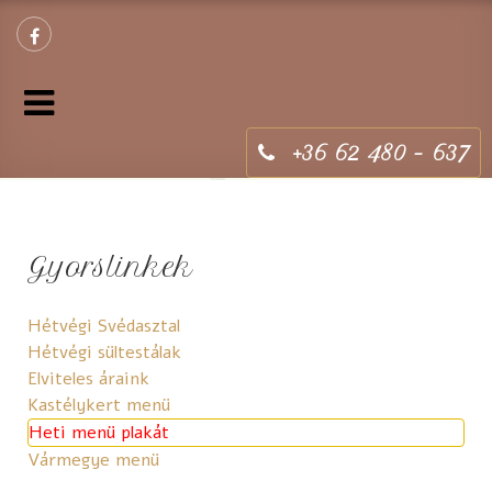
+36 62 480 - 637
Gyorslinkek
Hétvégi Svédasztal
Hétvégi sültestálak
Elviteles áraink
Kastélykert menü
Heti menü plakát
Vármegye menü